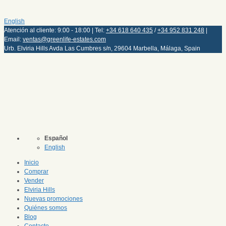
English
Atención al cliente: 9:00 - 18:00 | Tel:
+34 618 640 435
/
+34 952 831 248
|
Email:
ventas@greenlife-estates.com
Urb. Elviria Hills Avda Las Cumbres s/n, 29604 Marbella, Málaga, Spain
Español
English
Inicio
Comprar
Vender
Elviria Hills
Nuevas promociones
Quiénes somos
Blog