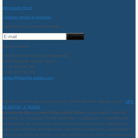
Información fiscal
¿Quieres vender tu vivienda?
Subscríbase a nuestra Newsletter
Dónde estamos
Urb. Elviria Hills Avda Las Cumbres s/n,
29604 Marbella, Málaga, Spain
T. +34 952 831 248
F. +34 952 834 266
ventas@greenlife-estates.com
Urb. Elviria Hills Avda Las Cumbres s/n, 29604 Marbella, Málaga, Spain -
GPS:
36.505756, -4.781694
Información Básica sobre Protección de Datos:
Responsable: Greenlife
Marbella, S.L | Finalidad: Remitir newsletter. | Legitimación: Consentimiento |
Destinatarios: No se cederán o terceros. | Derechos: Accesos, rectificación o
supresión, limitación del tratamiento, oposición al tratamiento y portabilidad. |
Información adicional: Puede consultar información adicional y detallada sobre