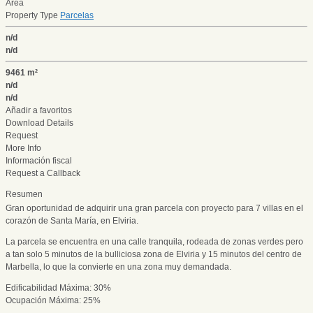
Área
Property Type
Parcelas
n/d
n/d
9461 m²
n/d
n/d
Añadir a favoritos
Download Details
Request
More Info
Información fiscal
Request a Callback
Resumen
Gran oportunidad de adquirir una gran parcela con proyecto para 7 villas en el
corazón de Santa María, en Elviria.
La parcela se encuentra en una calle tranquila, rodeada de zonas verdes pero
a tan solo 5 minutos de la bulliciosa zona de Elviria y 15 minutos del centro de
Marbella, lo que la convierte en una zona muy demandada.
Edificabilidad Máxima: 30%
Ocupación Máxima: 25%