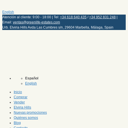
English
Atención al cliente: 9:00 - 18:00 | Tel:
+34 618 640 435
/
+34 952 831 248
|
Email:
ventas@greenlife-estates.com
Urb. Elviria Hills Avda Las Cumbres s/n, 29604 Marbella, Málaga, Spain
Español
English
Inicio
Comprar
Vender
Elviria Hills
Nuevas promociones
Quiénes somos
Blog