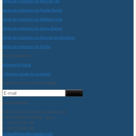
Venta de viviendas en Milla de Oro
Venta de viviendas en Puerto Banús
Venta de viviendas en Marbella Este
Venta de viviendas en Sierra Blanca
Venta de viviendas en Altos de los Monteros
Venta de viviendas en Elviria
Más información
Información fiscal
¿Quieres vender tu vivienda?
Subscríbase a nuestra Newsletter
Dónde estamos
Urb. Elviria Hills Avda Las Cumbres s/n,
29604 Marbella, Málaga, Spain
T. +34 952 831 248
F. +34 952 834 266
ventas@greenlife-estates.com