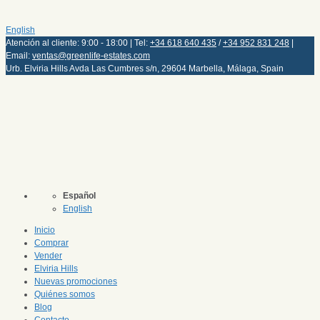
English
Atención al cliente: 9:00 - 18:00 | Tel:
+34 618 640 435
/
+34 952 831 248
|
Email:
ventas@greenlife-estates.com
Urb. Elviria Hills Avda Las Cumbres s/n, 29604 Marbella, Málaga, Spain
Español
English
Inicio
Comprar
Vender
Elviria Hills
Nuevas promociones
Quiénes somos
Blog