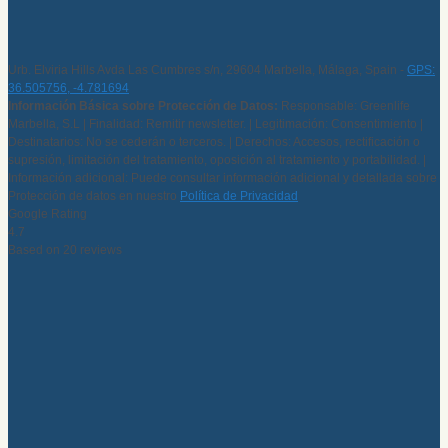
Urb. Elviria Hills Avda Las Cumbres s/n, 29604 Marbella, Málaga, Spain -
GPS:
36.505756, -4.781694
Información Básica sobre Protección de Datos:
Responsable: Greenlife
Marbella, S.L | Finalidad: Remitir newsletter. | Legitimación: Consentimiento |
Destinatarios: No se cederán o terceros. | Derechos: Accesos, rectificación o
supresión, limitación del tratamiento, oposición al tratamiento y portabilidad. |
Información adicional: Puede consultar información adicional y detallada sobre
Protección de datos en nuestro
Política de Privacidad
Google Rating
4.7
Based on 20 reviews