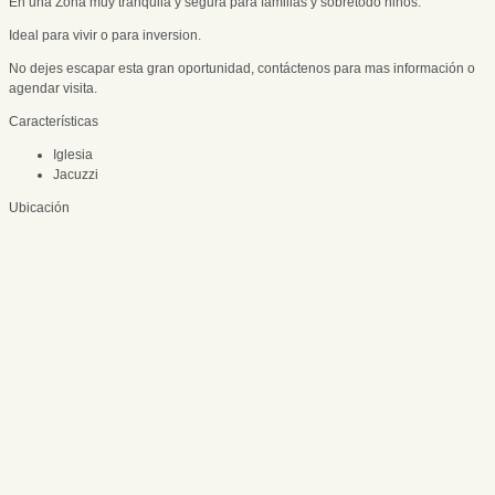
En ‌una ‌Zona ‌muy tranquila ‌y segura para ‌familias y ‌sobretodo ‌niños.
Ideal para vivir ‌o para inversion.
No ‌dejes escapar ‌esta ‌gran oportunidad, contáctenos ‌para ‌mas ‌información ‌o
‌agendar ‌visita.
Características
Iglesia
Jacuzzi
Ubicación