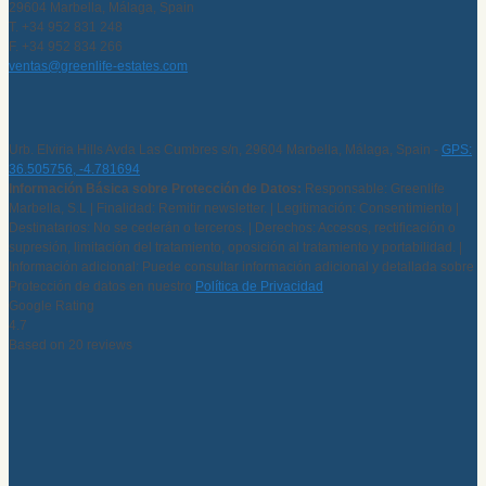
29604 Marbella, Málaga, Spain
T. +34 952 831 248
F. +34 952 834 266
ventas@greenlife-estates.com
Urb. Elviria Hills Avda Las Cumbres s/n, 29604 Marbella, Málaga, Spain -
GPS:
36.505756, -4.781694
Información Básica sobre Protección de Datos:
Responsable: Greenlife
Marbella, S.L | Finalidad: Remitir newsletter. | Legitimación: Consentimiento |
Destinatarios: No se cederán o terceros. | Derechos: Accesos, rectificación o
supresión, limitación del tratamiento, oposición al tratamiento y portabilidad. |
Información adicional: Puede consultar información adicional y detallada sobre
Protección de datos en nuestro
Política de Privacidad
Google Rating
4.7
Based on 20 reviews