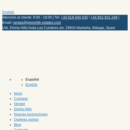
English
Atención al cliente: 9:00 - 18:00 | Tel:
+34 618 640 435
/
+34 952 831 248
|
Email:
ventas@greenlife-estates.com
Urb. Elviria Hills Avda Las Cumbres s/n, 29604 Marbella, Málaga, Spain
Español
English
Inicio
Comprar
Vender
Elviria Hills
Nuevas promociones
Quiénes somos
Blog