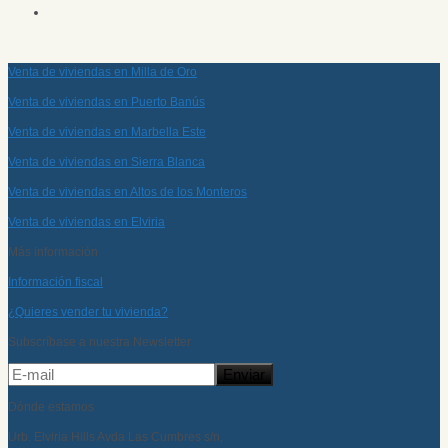
Venta de viviendas en Milla de Oro
Venta de viviendas en Puerto Banús
Venta de viviendas en Marbella Este
Venta de viviendas en Sierra Blanca
Venta de viviendas en Altos de los Monteros
Venta de viviendas en Elviria
Más información
Información fiscal
¿Quieres vender tu vivienda?
Subscríbase a nuestra Newsletter
Dónde estamos
Urb. Elviria Hills Avda Las Cumbres s/n,