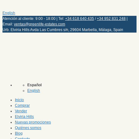
English
Atención al cliente: 9:00 - 18:00 | Tel:
+34 618 640 435
/
+34 952 831 248
|
Email:
ventas@greenlife-estates.com
Urb. Elviria Hills Avda Las Cumbres s/n, 29604 Marbella, Málaga, Spain
Español
English
Inicio
Comprar
Vender
Elviria Hills
Nuevas promociones
Quiénes somos
Blog