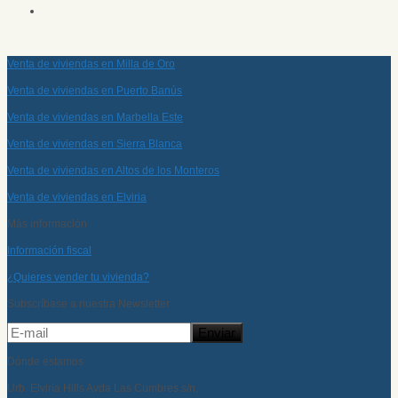
Venta de viviendas en Milla de Oro
Venta de viviendas en Puerto Banús
Venta de viviendas en Marbella Este
Venta de viviendas en Sierra Blanca
Venta de viviendas en Altos de los Monteros
Venta de viviendas en Elviria
Más información
Información fiscal
¿Quieres vender tu vivienda?
Subscríbase a nuestra Newsletter
Dónde estamos
Urb. Elviria Hills Avda Las Cumbres s/n,