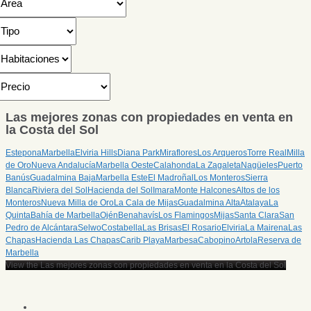
Las mejores zonas con propiedades en venta en
la Costa del Sol
Estepona
Marbella
Elviria Hills
Diana Park
Miraflores
Los Arqueros
Torre Real
Milla
de Oro
Nueva Andalucía
Marbella Oeste
Calahonda
La Zagaleta
Nagüeles
Puerto
Banús
Guadalmina Baja
Marbella Este
El Madroñal
Los Monteros
Sierra
Blanca
Riviera del Sol
Hacienda del Sol
Imara
Monte Halcones
Altos de los
Monteros
Nueva Milla de Oro
La Cala de Mijas
Guadalmina Alta
Atalaya
La
Quinta
Bahía de Marbella
Ojén
Benahavís
Los Flamingos
Mijas
Santa Clara
San
Pedro de Alcántara
Selwo
Costabella
Las Brisas
El Rosario
Elviria
La Mairena
Las
Chapas
Hacienda Las Chapas
Carib Playa
Marbesa
Cabopino
Artola
Reserva de
Marbella
View the Las mejores zonas con propiedades en venta en la Costa del Sol