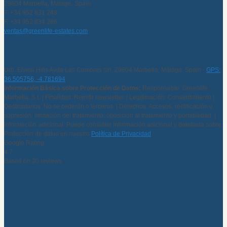
29604 Marbella, Málaga, Spain
T. +34 952 831 248
F. +34 952 834 266
ventas@greenlife-estates.com
Urb. Elviria Hills Avda Las Cumbres s/n, 29604 Marbella, Málaga, Spain -
GPS:
36.505756, -4.781694
Información Básica sobre Protección de Datos:
Responsable: Greenlife
Marbella, S.L | Finalidad: Remitir newsletter. | Legitimación: Consentimiento |
Destinatarios: No se cederán o terceros. | Derechos: Accesos, rectificación o
supresión, limitación del tratamiento, oposición al tratamiento y portabilidad. |
Información adicional: Puede consultar información adicional y detallada sobre
Protección de datos en nuestro
Política de Privacidad
Google Rating
4.7
Based on 20 reviews