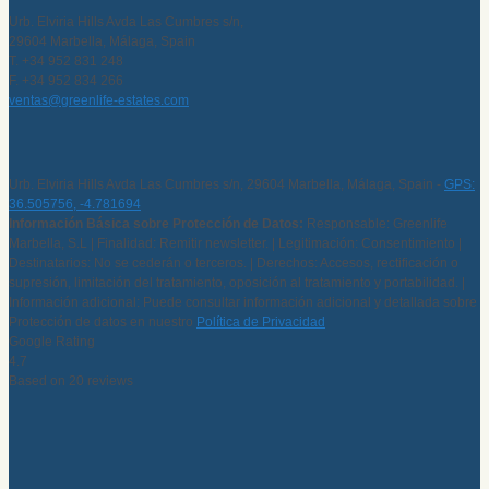
Urb. Elviria Hills Avda Las Cumbres s/n,
29604 Marbella, Málaga, Spain
T. +34 952 831 248
F. +34 952 834 266
ventas@greenlife-estates.com
Urb. Elviria Hills Avda Las Cumbres s/n, 29604 Marbella, Málaga, Spain -
GPS:
36.505756, -4.781694
Información Básica sobre Protección de Datos:
Responsable: Greenlife
Marbella, S.L | Finalidad: Remitir newsletter. | Legitimación: Consentimiento |
Destinatarios: No se cederán o terceros. | Derechos: Accesos, rectificación o
supresión, limitación del tratamiento, oposición al tratamiento y portabilidad. |
Información adicional: Puede consultar información adicional y detallada sobre
Protección de datos en nuestro
Política de Privacidad
Google Rating
4.7
Based on 20 reviews