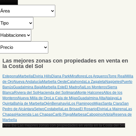
Las mejores zonas con propiedades en venta en
la Costa del Sol
Estepona
Marbella
Elviria Hills
Diana Park
Miraflores
Los Arqueros
Torre Real
Milla
de Oro
Nueva Andalucía
Marbella Oeste
Calahonda
La Zagaleta
Nagüeles
Puerto
Banús
Guadalmina Baja
Marbella Este
El Madroñal
Los Monteros
Sierra
Blanca
Riviera del Sol
Hacienda del Sol
Imara
Monte Halcones
Altos de los
Monteros
Nueva Milla de Oro
La Cala de Mijas
Guadalmina Alta
Atalaya
La
Quinta
Bahía de Marbella
Ojén
Benahavís
Los Flamingos
Mijas
Santa Clara
San
Pedro de Alcántara
Selwo
Costabella
Las Brisas
El Rosario
Elviria
La Mairena
Las
Chapas
Hacienda Las Chapas
Carib Playa
Marbesa
Cabopino
Artola
Reserva de
Marbella
View the Las mejores zonas con propiedades en venta en la Costa del Sol