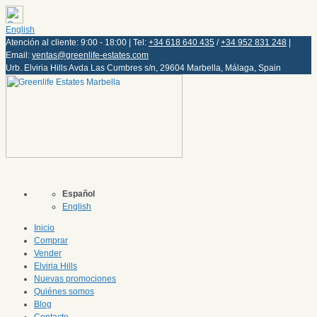
English
Atención al cliente: 9:00 - 18:00 | Tel:
+34 618 640 435
/
+34 952 831 248
|
Email:
ventas@greenlife-estates.com
Urb. Elviria Hills Avda Las Cumbres s/n, 29604 Marbella, Málaga, Spain
Español
English
Inicio
Comprar
Vender
Elviria Hills
Nuevas promociones
Quiénes somos
Blog