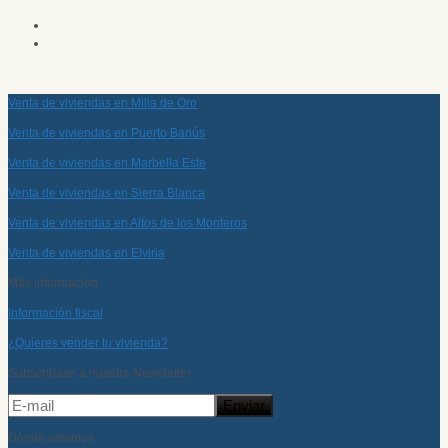
Venta de viviendas en Milla de Oro
Venta de viviendas en Puerto Banús
Venta de viviendas en Marbella Este
Venta de viviendas en Sierra Blanca
Venta de viviendas en Altos de los Monteros
Venta de viviendas en Elviria
Más información
Información fiscal
¿Quieres vender tu vivienda?
Subscríbase a nuestra Newsletter
Dónde estamos